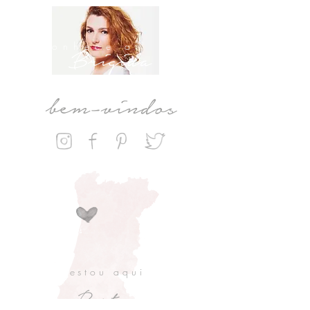
conhece a
Brigida
bem-vindos
estou aqui
Porto